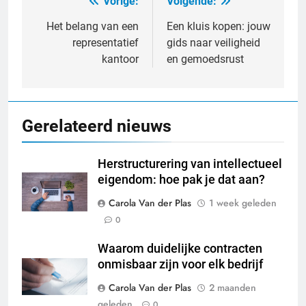
Vorige:
Volgende:
Bericht
navigatie
Het belang van een
Een kluis kopen: jouw
representatief
gids naar veiligheid
kantoor
en gemoedsrust
Gerelateerd nieuws
Herstructurering van intellectueel
eigendom: hoe pak je dat aan?
Carola Van der Plas
1 week geleden
0
Waarom duidelijke contracten
onmisbaar zijn voor elk bedrijf
Carola Van der Plas
2 maanden
geleden
0