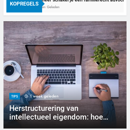
KOPREGELS
3 Dagen Geleden
1 week geleden
TIPS
Herstructurering van
intellectueel eigendom: hoe
pak je dat aan?